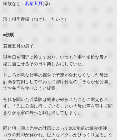
家族など：
若葉五月
(母)
演：根岸泰樹（ねぎし・たいき）
■説明
若葉五月の息子。
誕生日を間近に控えており、いつも仕事で多忙な母と一
緒に過ごせるその日を楽しみにしていた。
ところが急な仕事の都合で予定が合わなくなった母は、
計画を前倒しして代わりに都庁付近の「そらかぜ公園」
でお弁当を食べようと提案。
それを聞いた若葉駿は約束が破られたことに耐えきれ
ず、「先に公園に行っている」という母の声を背中で聞
きながら家の外へと駆け出してしまう。
同じ頃、鴻上光生の計画によって800年前の錬金術師・
ガラの封印が解かれ、巨大なメダルがひっくり返るよう