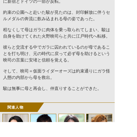
に新宿とドイツの一部が反転。
約束の公園へと赴いた駿が見たのは、封印解放に伴うセ
ルメダルの奔流に飲み込まれる母の姿であった。
程なくして母はガラに肉体を乗っ取られてしまい、駿は
自身を助けてくれた火野映司らと共に江戸時代へ転移。
彼らと交流する中でガラに囚われているのが母であるこ
とを打ち明け、元の時代に戻って必ず母を助けるという
映司の言葉に安堵と信頼を覚える。
そして、映司＝仮面ライダーオーズは約束通りにガラ怪
人態の内部から母を救出。
駿は無事に母と再会し、仲直りすることができた。
関連人物