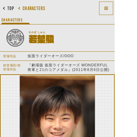
TOP
CHARACTERS
CHARACTERS
わかば しゅん
若葉駿
仮面ライダーオーズ/OOO
登場作品
『劇場版 仮面ライダーオーズ WONDERFUL
初登場回/初
登場作品
将軍と21のコアメダル』(2011年8月6日公開)