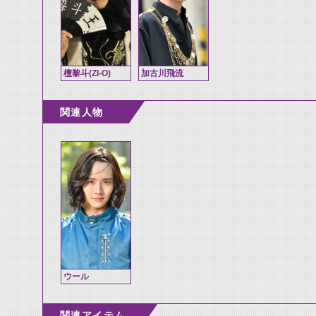
檀黎斗(ZI-O)
加古川飛流
関連人物
ウール
関連アイテム