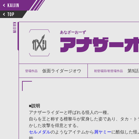
KAIJIN
TOP
KAIJIN
あなざーおーず
アナザー
仮面ライダージオウ
第9話
登場作品
初登場回/初登場作品
■説明
アナザーライダーと呼ばれる怪人の一種。
自らを王と称する檀黎斗が変身した姿であり、タカ・ト
かした攻撃を得意とする。
セルメダル
のようなアイテムから
屑ヤミー
に酷似した怪
能。