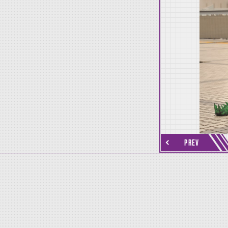
thumbnail Next
PREV