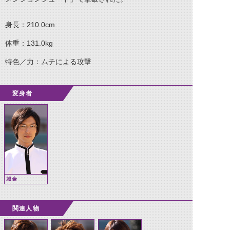
身長：
210.0cm
体重：
131.0kg
特色／力：ムチによる攻撃
変身者
城金
関連人物