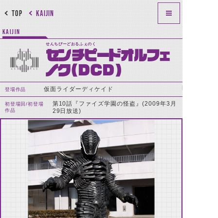
TOP
KAIJIN
KAIJIN
せんちぴーどおるふぇのく
センチピードオルフェ
ノク(DCD)
仮面ライダーディケイド
登場作品
第10話『ファイズ学園の怪盗』(2009年3月
初登場回/初登場
作品
29日放送)