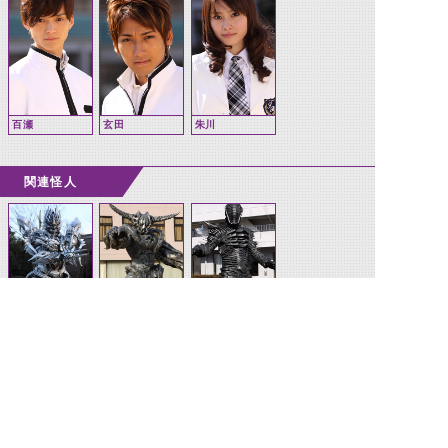
百瀬
玄田
朱川
関連怪人
タイガーオルフ
ドラゴンオルフ
センチピードオ
ェノク
ェノク(DCD)
ルフェノク
(DCD)
©石森プロ・テレビ朝日・ADK EM・東映 ©東映・東映ビデオ・石森プロ ©石森プロ・東映