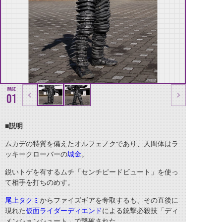
01
■説明
ムカデの特質を備えたオルフェノクであり、人間体はラ
ッキークローバーの
城金
。
鋭いトゲを有するムチ「センチピードビュート」を使っ
て相手を打ちのめす。
尾上タクミ
からファイズギアを奪取するも、その直後に
現れた
仮面ライダーディエンド
による銃撃必殺技「ディ
メンションシュート」で撃破された。