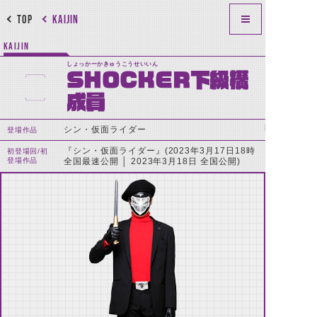
TOP
KAIJIN
KAIJIN
しょっかーかきゅうこうせいいん
SHOCKER下級構
成員
シン・仮面ライダー
登場作品
『シン・仮面ライダー』(2023年3月17日18時
初登場回/初
登場作品
全国最速公開 │ 2023年3月18日 全国公開)