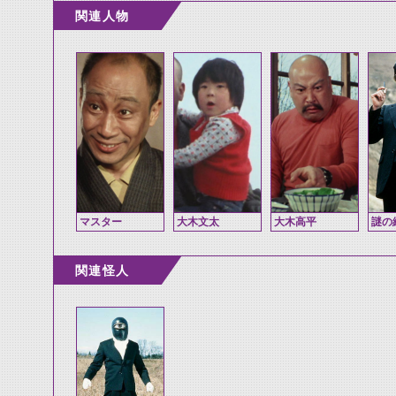
関連人物
マスター
大木文太
大木高平
謎の
関連怪人