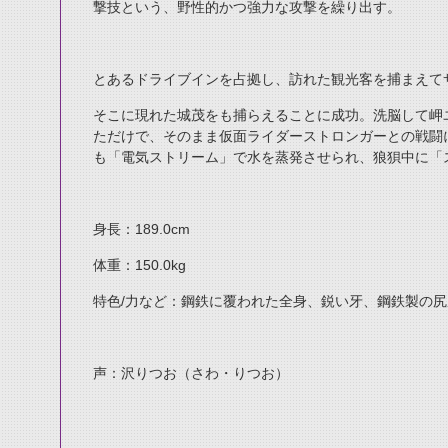
撃技という、野性的かつ強力な攻撃を繰り出す。
とあるドライブインを占拠し、訪れた観光客を捕まえて
そこに現れた城茂をも捕らえることに成功。洗脳して岬
ただけで、そのまま仮面ライダーストロンガーとの戦闘
も「電気ストリーム」で水を蒸発させられ、狼狽中に「
身長：189.0cm
体重：150.0kg
特色/力など：鋼鉄に覆われた全身、鋭い牙、鋼鉄製の尻
声：沢りつお（さわ・りつお）