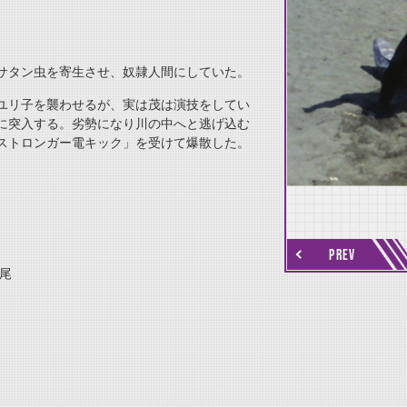
サタン虫を寄生させ、奴隷人間にしていた。
ユリ子を襲わせるが、実は茂は演技をしてい
thumbnail Next
に突入する。劣勢になり川の中へと逃げ込む
ストロンガー電キック」を受けて爆散した。
PREV
尾