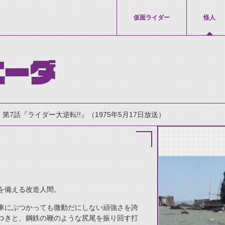
仮面ライダー
怪人
ニーダ
第7話『ライダー大逆転!!』（1975年5月17日放送）
を備える改造人間。
thumbnail Prev
車にぶつかっても微動だにしない頑強さを誇
つきと、鋼鉄の鞭のような尻尾を振り回す打