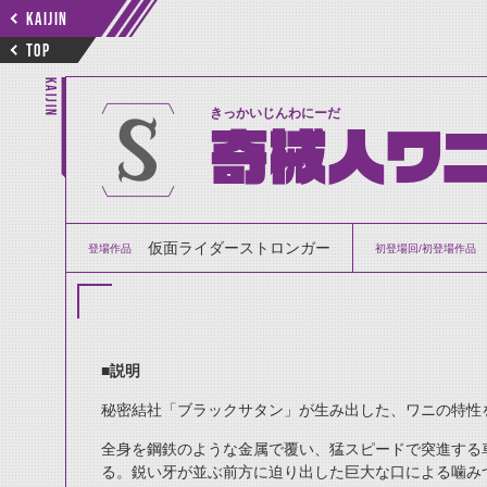
KAIJIN
TOP
KAIJIN
きっかいじんわにーだ
奇械人ワ
仮面ライダーストロンガー
登場作品
初登場回/初登場作品
■
説明
秘密結社「ブラックサタン」が生み出した、ワニの特性
全身を鋼鉄のような金属で覆い、猛スピードで突進する
る。鋭い牙が並ぶ前方に迫り出した巨大な口による噛み