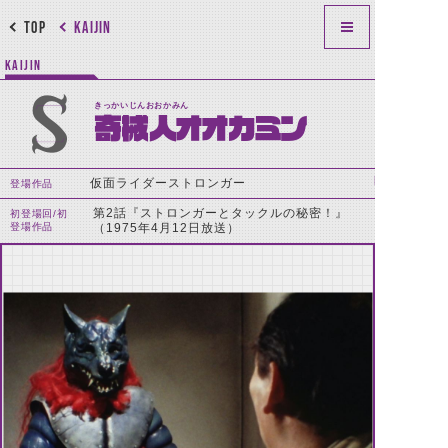
TOP
KAIJIN
KAIJIN
きっかいじんおおかみん
奇械人オオカミン
仮面ライダーストロンガー
登場作品
第2話『ストロンガーとタックルの秘密！』
初登場回/初
登場作品
（1975年4月12日放送）