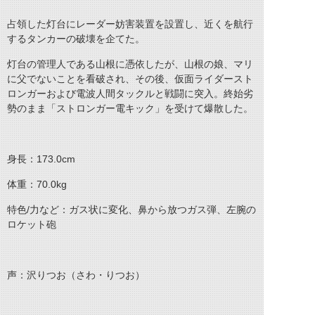
占領した灯台にレーダー妨害装置を設置し、近くを航行
するタンカーの破壊を企てた。
灯台の管理人である山根に憑依したが、山根の娘、マリ
に父でないことを看破され、その後、仮面ライダースト
ロンガーおよび電波人間タックルと戦闘に突入。終始劣
勢のまま「ストロンガー電キック」を受けて爆散した。
身長：173.0cm
体重：70.0kg
特色/力など：ガス状に変化、鼻から放つガス弾、左腕の
ロケット砲
声：沢りつお（さわ・りつお）