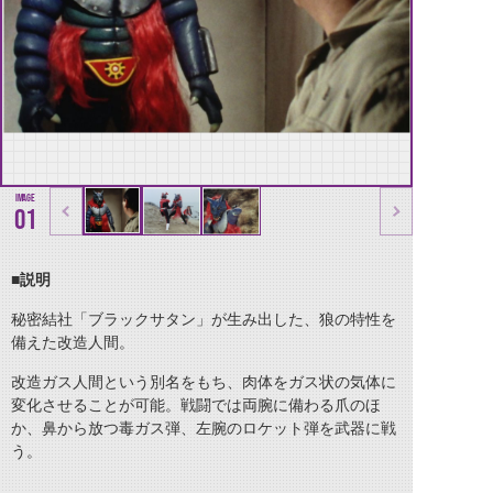
01
■
説明
秘密結社「ブラックサタン」が生み出した、狼の特性を
備えた改造人間。
改造ガス人間という別名をもち、肉体をガス状の気体に
変化させることが可能。戦闘では両腕に備わる爪のほ
か、鼻から放つ毒ガス弾、左腕のロケット弾を武器に戦
う。