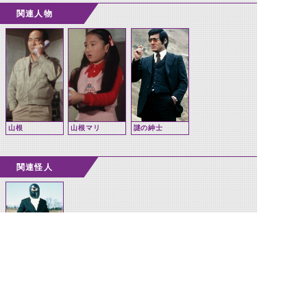
関連人物
山根
山根マリ
謎の紳士
関連怪人
1ツ目タイタン