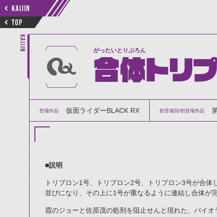
KAIJIN
TOP
KAIJIN
がったいとりぷろん
合体トリ
仮面ライダーBLACK RX
登場作品
初登場回/初登場作品
■説明
トリプロン1号、トリプロン2号、トリプロン3号が合体
並びになり、その上に1号が重なるように連結し合体が
霞のジョーと佐原茂の処刑を阻止せんと現れた、バイオ