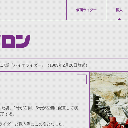
仮面ライダー
怪人
プロン
第17話『バイオライダー』（1989年2月26日放送）
した姿。2号が右側、3号が左側に配置して横
thumbnail Prev
完了する。
ライダーと戦う際にこの姿となった。