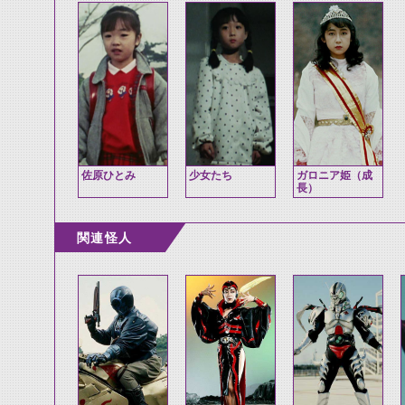
佐原ひとみ
少女たち
ガロニア姫（成
長）
関連怪人