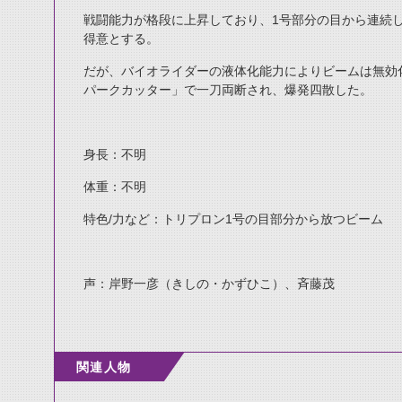
戦闘能力が格段に上昇しており、1号部分の目から連続
得意とする。
だが、バイオライダーの液体化能力によりビームは無効
パークカッター」で一刀両断され、爆発四散した。
身長：不明
体重：不明
特色/力など：トリプロン1号の目部分から放つビーム
声：岸野一彦（きしの・かずひこ）、斉藤茂
関連人物