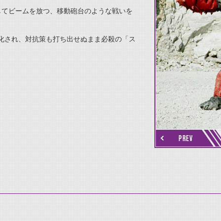
してビームを放つ、移動砲台のような戦いを
化され、対抗策も打ち出せぬまま必殺の「ス
thumbnail Next
PREV