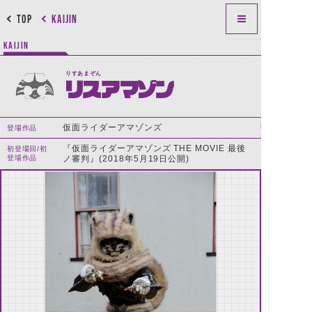
TOP
KAIJIN
KAIJIN
りすあまぞん
リスアマゾン
仮面ライダーアマゾンズ
登場作品
『仮面ライダーアマゾンズ THE MOVIE 最後
初登場回/初
登場作品
ノ審判』(2018年5月19日公開)