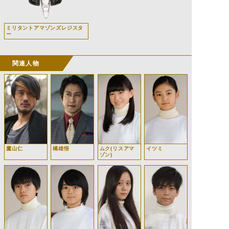
ミリタントアマゾンズレジスタ
ー
関連人物
鷹山仁
橘雄悟
ムク(リスアマ
イツミ
ゾン)