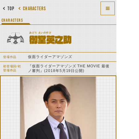
TOP
CHARACTERS
CHARACTERS
みどう えいのすけ
御堂英之助
仮面ライダーアマゾンズ
登場作品
『仮面ライダーアマゾンズ THE MOVIE 最後
初登場回/初
登場作品
ノ審判』(2018年5月19日公開)