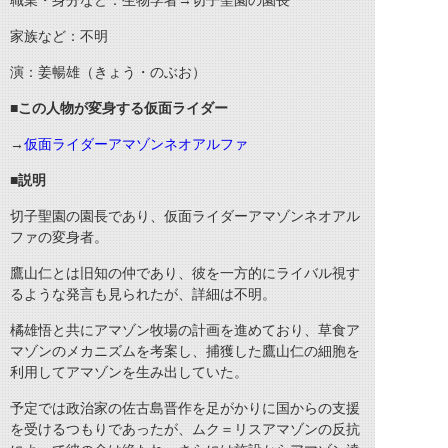
職業・身分など：生物学者→切子聖園の園長
家族など：不明
演：姜暢雄（きょう・のぶお）
■この人物が変身する仮面ライダー
→
仮面ライダーアマゾンネオアルファ
■説明
切子聖園の園長であり、仮面ライダーアマゾンネオアル
ファの変身者。
鷹山仁とは旧知の仲であり、彼を一方的にライバル視す
るような発言も見られたが、詳細は不明。
橘雄悟と共にアマゾン牧場の計画を進めており、草食ア
マゾンのメカニズムを考案し、捕獲した鷹山仁の細胞を
利用してアマゾンを生み出していた。
予定では政治家の佐古島晋作を足がかりに国からの支援
を受けるつもりであったが、ムク＝リスアマゾンの反抗