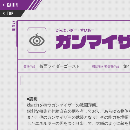
KAIJIN
TOP
KAIJIN
がんまいざー・すぴあー
ガンマイザ
仮面ライダーゴースト
第
登場作品
初登場回/初登場作品
■説明
槍の力を持つガンマイザーの戦闘形態。
鋭利な穂先と伸縮自在の柄を有しており、あらゆる物体
また、他のガンマイザーの武装となり、その能力を増幅
したエネルギーの刃をつくり出して、大鎌のように敵を