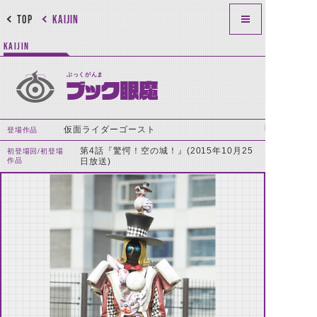
TOP
KAIJIN
KAIJIN
ぶっくがんま
ブック眼魔
仮面ライダーゴースト
登場作品
第4話『驚愕！空の城！』(2015年10月25
初登場回/初登場
作品
日放送)