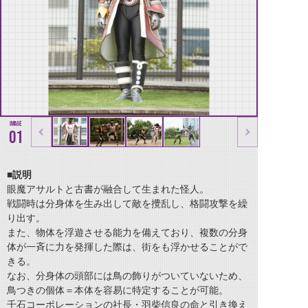
01
■説明
眼魔アサルトと古書が融合して生まれた怪人。
戦闘時は分身体を生み出して敵を攪乱し、格闘攻撃を繰
り出す。
また、物体を浮遊させる能力を備えており、複数の分身
体が一斉に力を発揮した際は、街をも浮かせることがで
きる。
なお、分身体の頭部には鳥の飾りがついていないため、
鳥つきの個体＝本体を容易に特定することが可能。
千石コーポレーションの社長・羽柴信良の命と引き換え