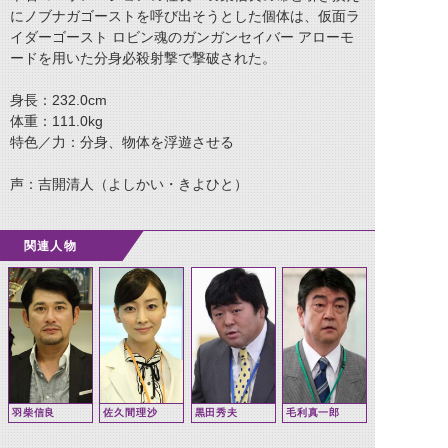
にノブナガゴーストを呼び出そうとした個体は、仮面ラ
イダーゴースト ロビン魂のガンガンセイバー アローモ
ードを用いた分身必殺射撃で撃破された。
身長：232.0cm
体重：111.0kg
特色／力：分身、物体を浮遊させる
声：吉開清人（よしかい・きよひと）
関連人物
羽柴信良
佐久間理沙
黒田秀夫
毛利真一郎