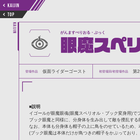
KAIJIN
TOP
KAIJIN
がんますぺりおる・ぶっく
眼魔スペリ
仮面ライダーゴースト
第
登場作品
初登場回/初登場作品
■説明
イゴールが眼魔眼魂(眼魔スペリオル・ブック変身用)で
ブック眼魔と同様に、分身体を生み出して敵を攪乱する
なお、本体も分身体も帽子の上に鳥をのせているため、
(ブック眼魔は本体だけが鳥つきの帽子をかぶっており、