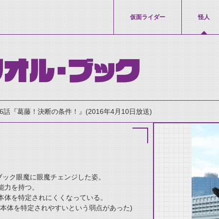
仮面ライダー
怪人
オル・ブック
26話『葛藤！決断の条件！』(2016年4月10日放送)
ブック眼魔に眼魔チェンジした姿。
能力を持つ。
thumbnail Prev
本体を特定されにくくなっている。
本体を特定されやすいという弱点があった)