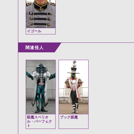
イゴール
関連怪人
眼魔スペリオ
ブック眼魔
ル・パーフェク
ト