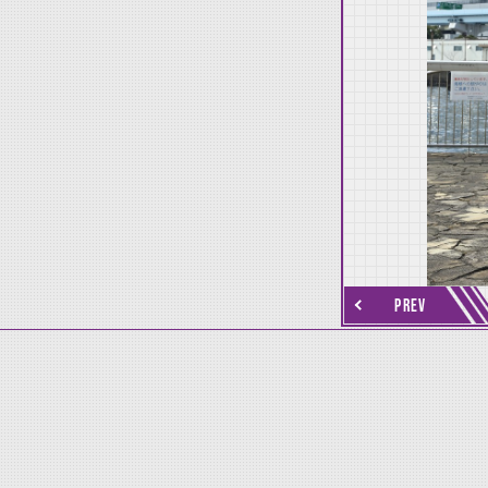
thumbnail Next
PREV