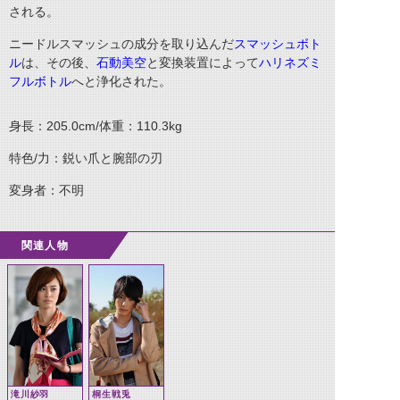
される。
ニードルスマッシュの成分を取り込んだ
スマッシュボト
ル
は、その後、
石動美空
と変換装置によって
ハリネズミ
フルボトル
へと浄化された。
身長：205.0cm/体重：110.3kg
特色/力：鋭い爪と腕部の刃
変身者：不明
関連人物
滝川紗羽
桐生戦兎