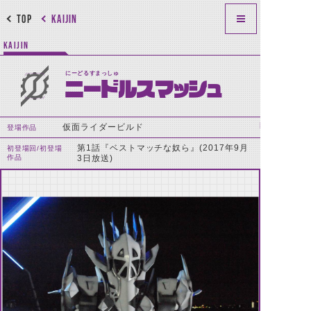
TOP
KAIJIN
KAIJIN
にーどるすまっしゅ
ニードルスマッシュ
仮面ライダービルド
登場作品
第1話『ベストマッチな奴ら』(2017年9月
初登場回/初登場
作品
3日放送)