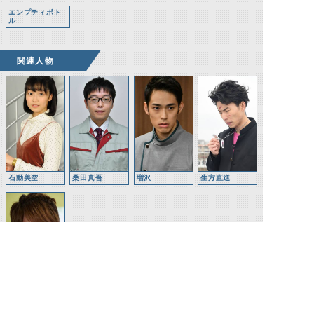
エンプティボト
ル
関連人物
石動美空
桑田真吾
増沢
生方直進
万丈龍我