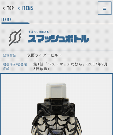
TOP
ITEMS
ITEMS
すまっしゅぼとる
スマッシュボトル
仮面ライダービルド
登場作品
第1話『ベストマッチな奴ら』(2017年9月
初登場回/初登場
作品
3日放送)