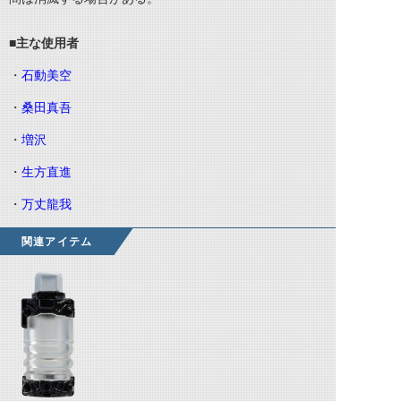
■主な使用者
・
石動美空
・
桑田真吾
・
増沢
・
生方直進
・
万丈龍我
関連アイテム