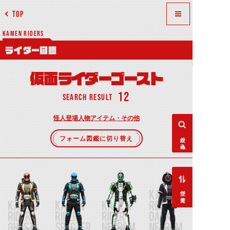
TOP
KAMEN RIDERS
ライダー図鑑
仮面ライダーゴースト
12
SEARCH RESULT
怪人
登場人物
アイテム・その他
絞り込み
フォーム図鑑に切り替え
並べ替え