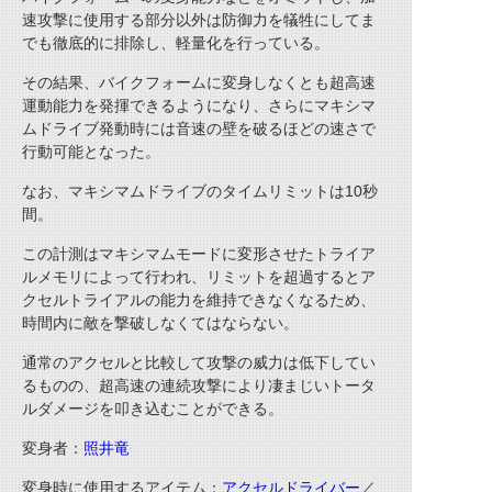
速攻撃に使用する部分以外は防御力を犠牲にしてま
でも徹底的に排除し、軽量化を行っている。
その結果、バイクフォームに変身しなくとも超高速
運動能力を発揮できるようになり、さらにマキシマ
ムドライブ発動時には音速の壁を破るほどの速さで
行動可能となった。
なお、マキシマムドライブのタイムリミットは10秒
間。
この計測はマキシマムモードに変形させたトライア
ルメモリによって行われ、リミットを超過するとア
クセルトライアルの能力を維持できなくなるため、
時間内に敵を撃破しなくてはならない。
通常のアクセルと比較して攻撃の威力は低下してい
るものの、超高速の連続攻撃により凄まじいトータ
ルダメージを叩き込むことができる。
変身者：
照井竜
変身時に使用するアイテム：
アクセルドライバー
／