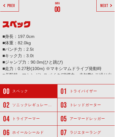
PREV
NEXT
00
スペック
■身長：197.0cm
■体重：82.0kg
■パンチ力：2.5t
■キック力：3.0t
■ジャンプ力：90.0m(ひと跳び)
■走力：0.27秒(100m) ※マキシマムドライブ発動時
■必殺技：マシンガンスパイク(破壊力：未知数) ※繰り出
したキック数によって増減
※パンチ力とキック力は共に単発時のもの。
スペック
トライバイザー
連続攻撃時は攻撃力を犠牲にし、加速性能に特化する
ため1/8に低下する。
ソニックレギュレーター
トレッドガーター
トライアーマー
アーマードレッガー
ホイールシールド
ラジエターラング