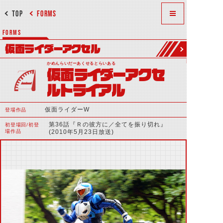
TOP
FORMS
FORMS
仮面ライダーアクセル
かめんらいだーあくせるとらいある
仮面ライダーアクセ
ルトライアル
仮面ライダーW
登場作品
第36話『Ｒの彼方に／全てを振り切れ』
初登場回/初登
場作品
(2010年5月23日放送)