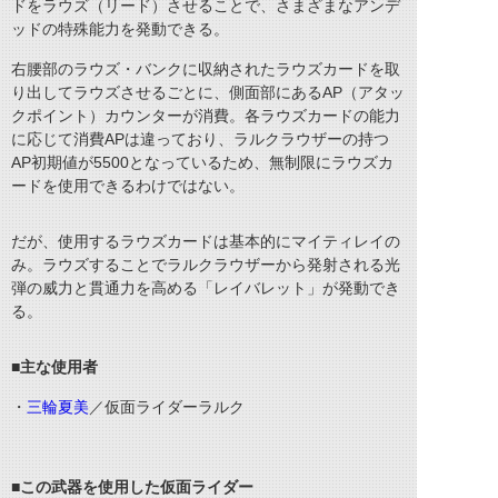
ドをラウズ（リード）させることで、さまざまなアンデ
ッドの特殊能力を発動できる。
右腰部のラウズ・バンクに収納されたラウズカードを取
り出してラウズさせるごとに、側面部にある
AP
（アタッ
クポイント）カウンターが消費。各ラウズカードの能力
に応じて消費
AP
は違っており、ラルクラウザーの持つ
AP
初期値が
5500
となっているため、無制限にラウズカ
ードを使用できるわけではない。
だが、使用するラウズカードは基本的にマイティレイの
み。ラウズすることでラルクラウザーから発射される光
弾の威力と貫通力を高める「レイバレット」が発動でき
る。
■主な使用者
・
三輪夏美
／仮面ライダーラルク
■この武器を使用した仮面ライダー