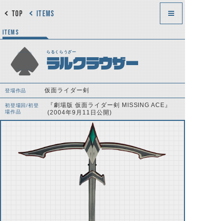
TOP
ITEMS
ITEMS
らるくらうざー
ラルクラウザー
仮面ライダー剣
登場作品
『劇場版 仮面ライダー剣 MISSING ACE』
初登場回/初登
場作品
(2004年9月11日公開)