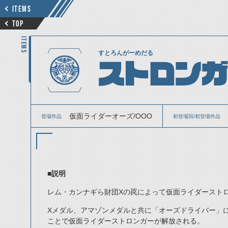
ITEMS
TOP
ITEMS
すとろんがーめだる
ストロン
仮面ライダーオーズ/OOO
登場作品
初登場回/初登場作品
■説明
レム・カンナギら財団Xの罠によって仮面ライダースト
Xメダル、アマゾンメダルと共に「オーズドライバー」
ことで仮面ライダーストロンガーが解放される。