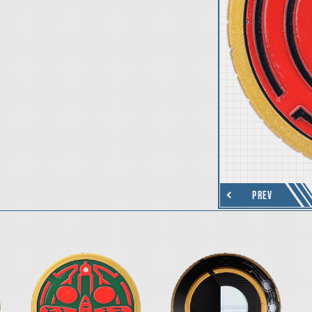
thumbnail Next
PREV