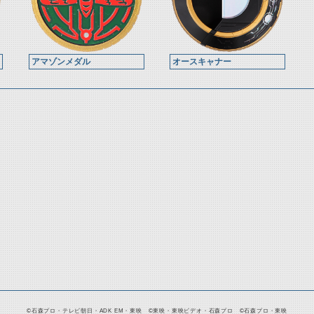
アマゾンメダル
オースキャナー
©石森プロ・テレビ朝日・ADK EM・東映 ©東映・東映ビデオ・石森プロ ©石森プロ・東映