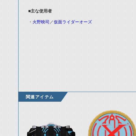
■主な使用者
・
火野映司
／
仮面ライダーオーズ
関連アイテム