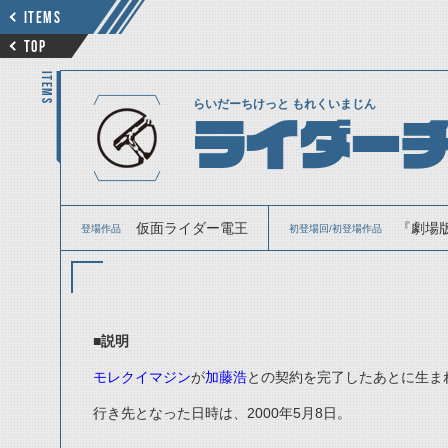
ITEMS
TOP
ITEMS
らいだーちけっと もれくいまじん
ライダーチ
仮面ライダー電王
『劇場版
登場作品
初登場回/初登場作品
■説明
モレクイマジン
が
加藤浩
との契約を完了したあとに生ま
行き先となった日時は、2000年5月8日。