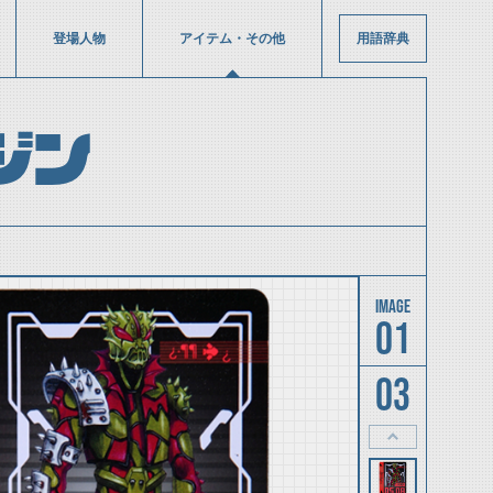
登場人物
アイテム・その他
用語辞典
ジン
01
03