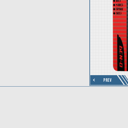
thumbnail Next
PREV