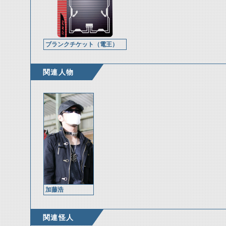
ブランクチケット（電王）
関連人物
加藤浩
関連怪人