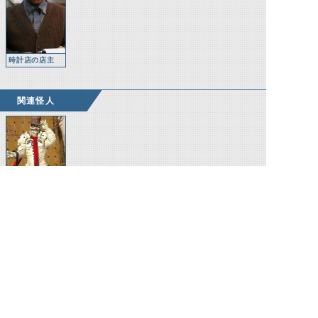
時計店の店主
関連怪人
スノーマンイマ
ジン
©石森プロ・テレビ朝日・ADK EM・東映 ©東映・東映ビデオ・石森プロ ©石森プロ・東映