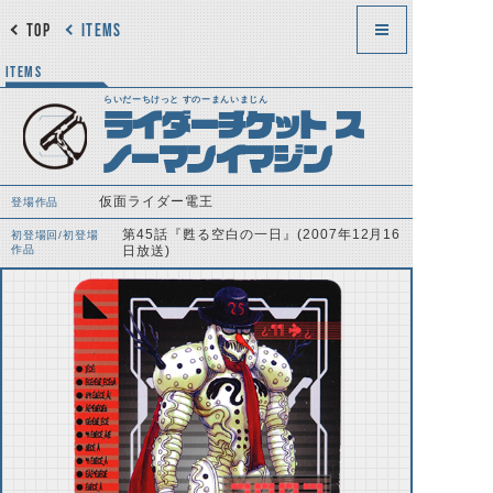
TOP
ITEMS
ITEMS
らいだーちけっと すのーまんいまじん
ライダーチケット ス
ノーマンイマジン
仮面ライダー電王
登場作品
第45話『甦る空白の一日』(2007年12月16
初登場回/初登場
作品
日放送)