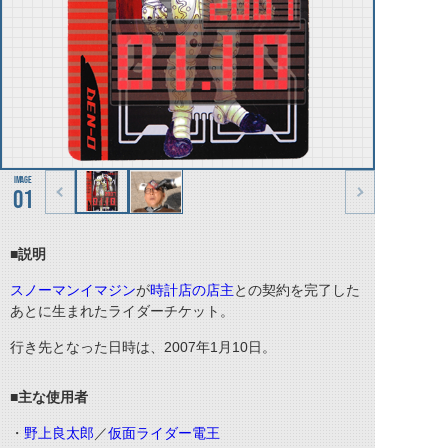
01
■説明
スノーマンイマジン
が
時計店の店主
との契約を完了した
あとに生まれたライダーチケット。
行き先となった日時は、2007年1月10日。
■主な使用者
・
野上良太郎
／
仮面ライダー電王