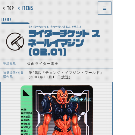
TOP
ITEMS
ITEMS
らいだーちけっと すねーるいまじん（02.01）
ライダーチケット ス
ネールイマジン
（02.01）
仮面ライダー電王
登場作品
第40話『チェンジ・イマジン・ワールド』
初登場回/初登
場作品
(2007年11月11日放送)