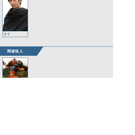
カイ
関連怪人
スネールイマジ
ン 雄
©石森プロ・テレビ朝日・ADK EM・東映 ©東映・東映ビデオ・石森プロ ©石森プロ・東映