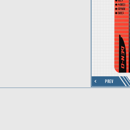
thumbnail Next
PREV