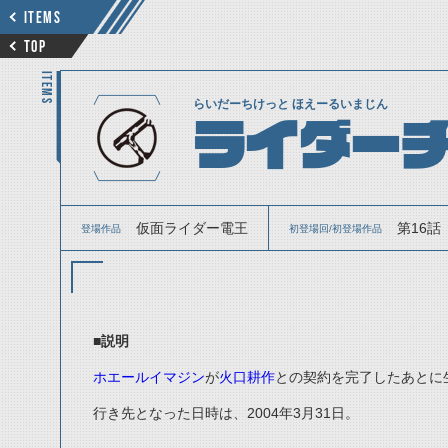
ITEMS
TOP
ITEMS
らいだーちけっと ほえーるいまじん
ライダーチ
仮面ライダー電王
第16話
登場作品
初登場回/初登場作品
■説明
ホエールイマジン
が
火口耕作
との契約を完了したあとに
行き先となった日時は、2004年3月31日。