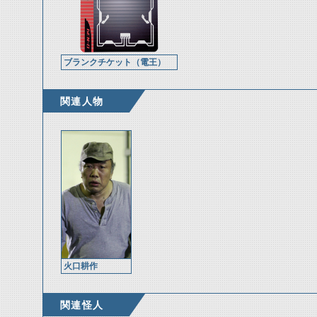
ブランクチケット（電王）
関連人物
火口耕作
関連怪人