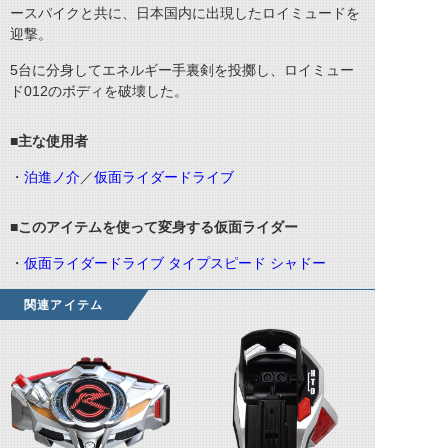
ースパイクと共に、日本国内に出現したロイミュードを
迎撃。
5台に分身してエネルギー手裏剣を投擲し、ロイミュー
ド012のボディを破壊した。
■主な使用者
・
泊進ノ介
／
仮面ライダードライブ
■このアイテムを使って変身する仮面ライダー
・
仮面ライダードライブ タイプスピード シャドー
関連アイテム