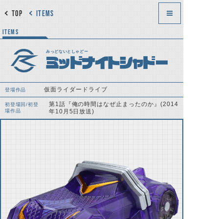
TOP
ITEMS
ITEMS
みっどないとしゃどー
ミッドナイトシャドー
仮面ライダードライブ
登場作品
第1話『俺の時間はなぜ止まったのか』(2014
初登場回/初登
場作品
年10月5日放送)