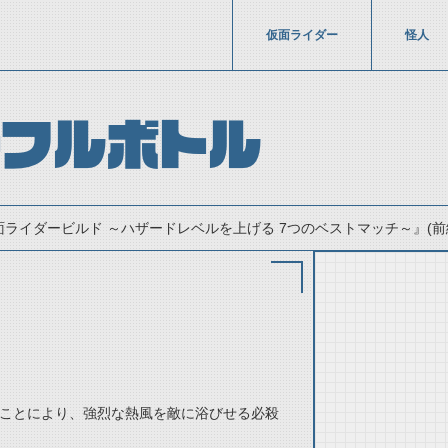
仮面ライダー
怪人
ーフルボトル
面ライダービルド ～ハザードレベルを上げる 7つのベストマッチ～』(前編：
thumbnail Prev
ことにより、強烈な熱風を敵に浴びせる必殺