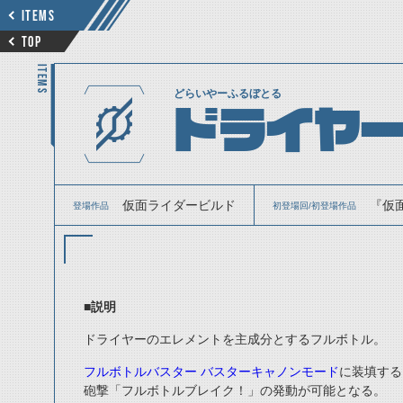
ITEMS
TOP
ITEMS
どらいやーふるぼとる
ドライヤ
仮面ライダービルド
『仮
登場作品
初登場回/初登場作品
■説明
ドライヤーのエレメントを主成分とするフルボトル。
フルボトルバスター バスターキャノンモード
に装填する
砲撃「フルボトルブレイク！」の発動が可能となる。