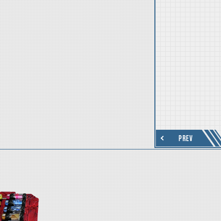
thumbnail Next
PREV