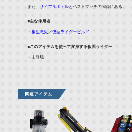
また、
サイフルボトル
とベストマッチの関係にある。
■主な使用者
・
桐生戦兎
／
仮面ライダービルド
■このアイテムを使って変身する仮面ライダー
・未登場
関連アイテム