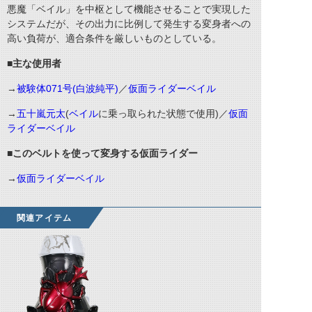
悪魔「ベイル」を中枢として機能させることで実現した
システムだが、その出力に比例して発生する変身者への
高い負荷が、適合条件を厳しいものとしている。
■主な使用者
→
被験体071号(白波純平)
／
仮面ライダーベイル
→
五十嵐元太
(
ベイル
に乗っ取られた状態で使用)／
仮面
ライダーベイル
■このベルトを使って変身する仮面ライダー
→
仮面ライダーベイル
関連アイテム