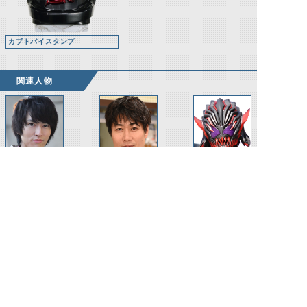
カブトバイスタンプ
関連人物
白波純平(25年
五十嵐元太
ベイル
前)
©石森プロ・テレビ朝日・ADK EM・東映 ©東映・東映ビデオ・石森プロ ©石森プロ・東映