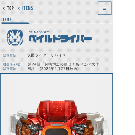
TOP
ITEMS
ITEMS
べいるどらいばー
ベイルドライバー
仮面ライダーリバイス
登場作品
第24話『狩崎博士の戻せ！あべこべ大作
初登場回/初
登場作品
戦！』(2022年2月27日放送)