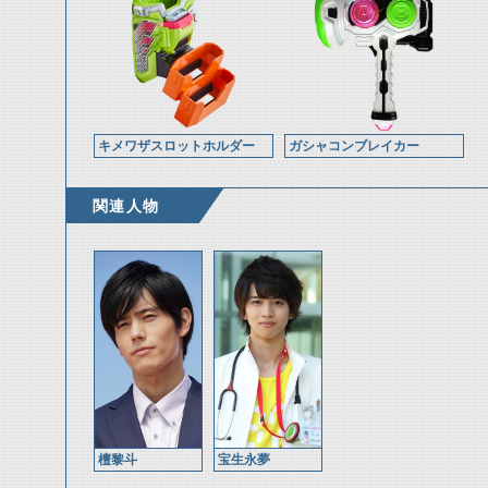
キメワザスロットホルダー
ガシャコンブレイカー
関連人物
檀黎斗
宝生永夢