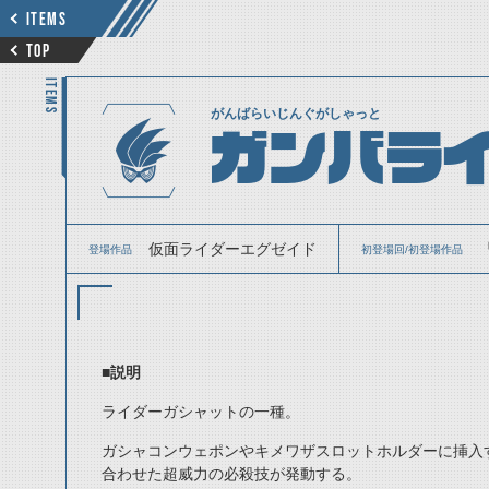
ITEMS
TOP
ITEMS
がんばらいじんぐがしゃっと
ガンバラ
仮面ライダーエグゼイド
登場作品
初登場回/初登場作品
■説明
ライダーガシャットの一種。
ガシャコンウェポンやキメワザスロットホルダーに挿入
合わせた超威力の必殺技が発動する。