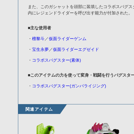
また、このガシャットを頭部に装填したコラボスバグスタ
内にレジェンドライダーを呼び出す能力が付加された。
■主な使用者
・
檀黎斗
／
仮面ライダーゲンム
・
宝生永夢
／
仮面ライダーエグゼイド
・
コラボスバグスター(素体)
■このアイテムの力を使って変身・戦闘を行うバグスタ
・
コラボスバグスター(ガンバライジング)
関連アイテム