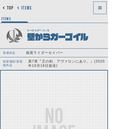
TOP
ITEMS
ITEMS
かべからがーごいる
壁からガーゴイル
仮面ライダーセイバー
登場作品
第7章『王の剣、アヴァロンにあり。』(2020
初登場回/初登
場作品
年10月18日放送)