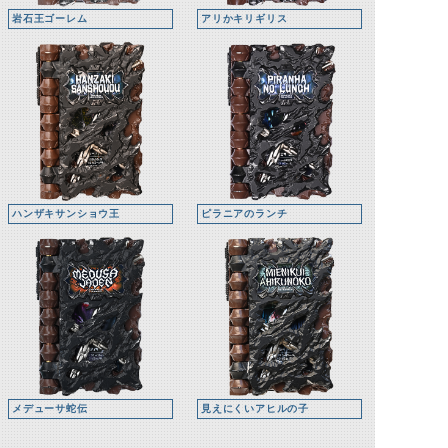
岩石王ゴーレム
アリかキリギリス
ハンザキサンショウ王
ピラニアのランチ
メデューサ蛇伝
見えにくいアヒルの子