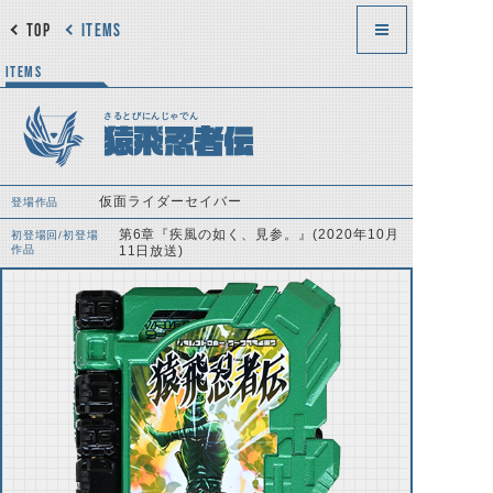
TOP
ITEMS
ITEMS
さるとびにんじゃでん
猿飛忍者伝
仮面ライダーセイバー
登場作品
第6章『疾風の如く、見参。』(2020年10月
初登場回/初登場
作品
11日放送)