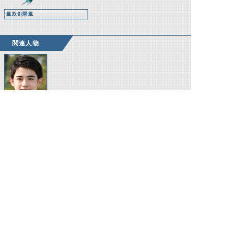
風双剣翠風
関連人物
緋道蓮
©石森プロ・テレビ朝日・ADK EM・東映 ©東映・東映ビデオ・石森プロ ©石森プロ・東映