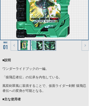
01
■説明
ワンダーライドブックの一編。
「猿飛忍者伝」の伝承を内包している。
風双剣翠風に装填することで、仮面ライダー剣斬 猿飛忍
者伝への変身が可能となる。
■主な使用者