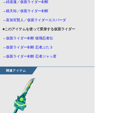
→
緋道蓮
／
仮面ライダー剣斬
→
鏡天祢
／
仮面ライダー剣斬
→
富加宮賢人
／
仮面ライダーエスパーダ
■このアイテムを使って変身する仮面ライダー
→
仮面ライダー剣斬 猿飛忍者伝
→
仮面ライダー剣斬 忍者ぶた３
→
仮面ライダー剣斬 忍者ジャッ君
関連アイテム