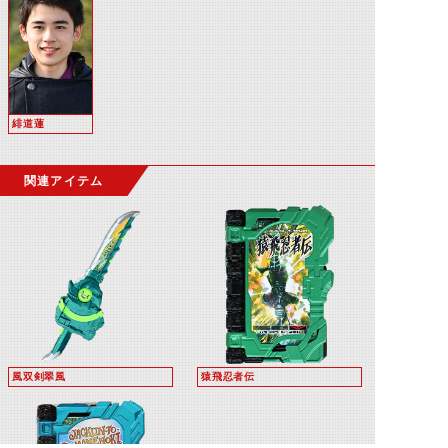
緋道蓮
関連アイテム
風双剣翠風
猿飛忍者伝