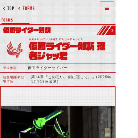
TOP
FORMS
FORMS
仮面ライダー剣斬
かめんらいだーけんざん にんじゃじゃっくん
仮面ライダー剣斬 忍
者ジャッ君
仮面ライダーセイバー
登場作品
第14章『この思い、剣に宿して。』(2020年
初登場回/初登
場作品
12月13日放送)