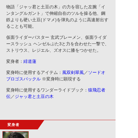
物語「ジャッ君と土豆の木」の力を宿した左腕「イ
ンタングルガント」で伸縮自在のツルを操る他、鋼
鉄よりも硬い土豆(ドマメ)を弾丸のように高速射出す
ることも可能。
仮面ライダーバスター 玄武ブレーメン、仮面ライダ
ースラッシュ ヘンゼルぶた3と力を合わせた一撃で、
ストリウス、レジエル、ズオスに膝をつかせた。
変身者：
緋道蓮
変身時に使用するアイテム：
風双剣翠風
／
ソードオ
ブロゴスバックル
※変身時に顕現する
変身時に使用するワンダーライドブック：
猿飛忍者
伝
／
ジャッ君と土豆の木
変身者