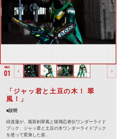
01
「ジャッ君と土豆の木！ 翠
風！」
■説明
緋道蓮が、風双剣翠風と猿飛忍者伝ワンダーライド
ブック、ジャッ君と土豆の木ワンダーライドブック
を使って変身した姿。