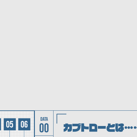
00
カブトローとは…