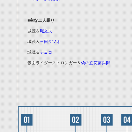
■
主な二人乗り
城茂＆
堀文夫
城茂＆
三田タツオ
城茂＆
チヨコ
仮面ライダーストロンガー＆
偽の立花藤兵衛