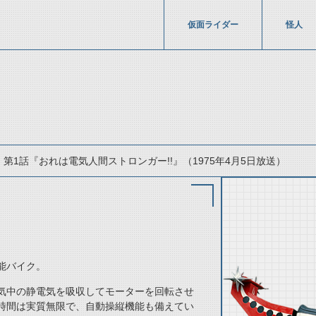
仮面ライダー
怪人
第1話『おれは電気人間ストロンガー!!』（1975年4月5日放送）
能バイク。
thumbnail Prev
気中の静電気を吸収してモーターを回転させ
時間は実質無限で、自動操縦機能も備えてい