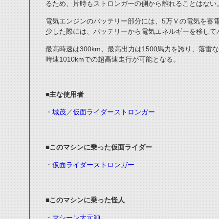
るため、片時もストロンガーの側から離れることはない
電気エンジンのバッテリー部分には、5万Ｖの電気を蓄
少した際には、バッテリーから電気エネルギーを移して
最高時速は300km、最高出力は1500馬力を誇り、落
時速1010kmでの超高速走行が可能となる。
■
主な使用者
・
城茂
／
仮面ライダーストロンガー
■
このマシンに乗った仮面ライダー
・
仮面ライダーストロンガー
■
このマシンに乗った怪人
・
マシーン大元帥