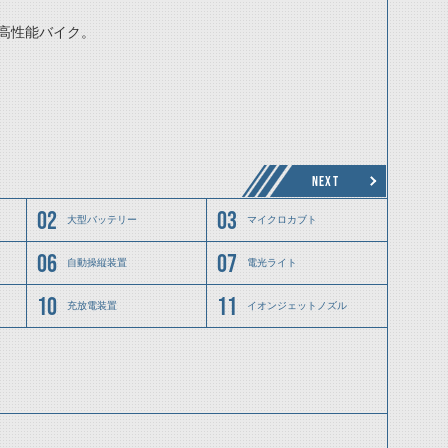
高性能バイク。
/h）
NEXT
大型バッテリー
マイクロカブト
自動操縦装置
電光ライト
充放電装置
イオンジェットノズル