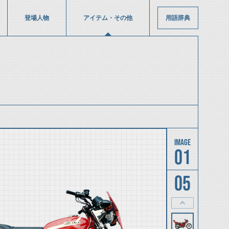
登場人物
アイテム・その他
用語辞典
01
05