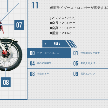
11
仮面ライダーストロンガーが搭乗する
[マシンスペック]
■全長：2100mm
■全高：1100mm
■重量：200kg
■最高時速：300km/h（落雷時1010km
■最高出力：1200馬力
PREV
カブトローとは……
撹乱磁場発生装置
特殊追跡装置
奇械人発見灯
特殊タイヤ
電気エンジン