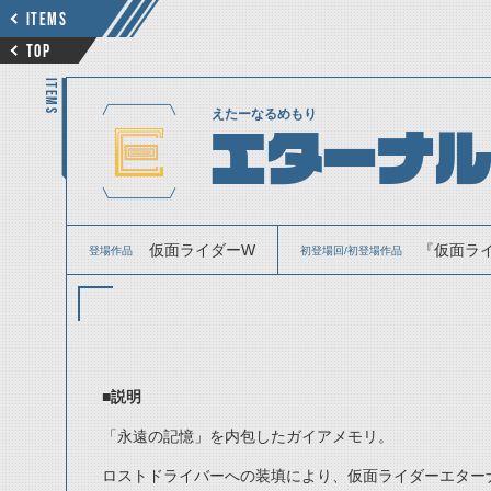
ITEMS
TOP
ITEMS
えたーなるめもり
エターナ
仮面ライダーW
『仮面ライ
登場作品
初登場回/初登場作品
■説明
「永遠の記憶」を内包したガイアメモリ。
ロストドライバーへの装填により、仮面ライダーエター