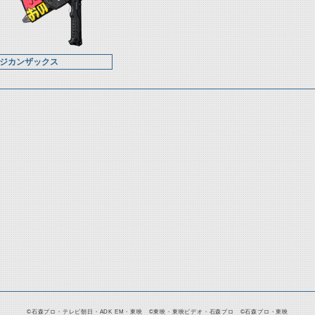
ジカンザックス
©石森プロ・テレビ朝日・ADK EM・東映 ©東映・東映ビデオ・石森プロ ©石森プロ・東映