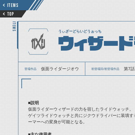
ITEMS
TOP
ITEMS
うぃざーどらいどうぉっち
ウィザード
仮面ライダージオウ
第7話
登場作品
初登場回/初登場作品
■説明
仮面ライダーウィザードの力を宿したライドウォッチ。
ゲイツライドウォッチと共にジクウドライバーに装填す
ーマーへの変身が可能となる。
■主な使用者