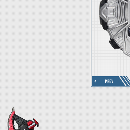
thumbnail Next
PREV