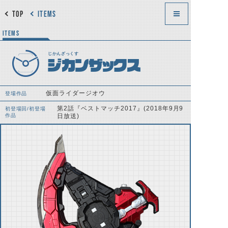
TOP
ITEMS
ITEMS
じかんざっくす
ジカンザックス
仮面ライダージオウ
登場作品
第2話『ベストマッチ2017』(2018年9月9
初登場回/初登場
作品
日放送)