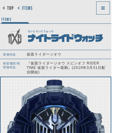
TOP
ITEMS
ITEMS
ないとらいどうぉっち
ナイトライドウォッチ
仮面ライダージオウ
登場作品
『仮面ライダージオウ スピンオフ RIDER
初登場回/初
登場作品
TIME 仮面ライダー龍騎』(2019年3月31日配
信開始)