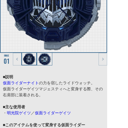
01
■説明
仮面ライダーナイト
の力を宿したライドウォッチ。
仮面ライダーゲイツマジェスティへと変身する際、その
右肩部に装着される。
■主な使用者
・
明光院ゲイツ
／
仮面ライダーゲイツ
■このアイテムを使って変身する仮面ライダー