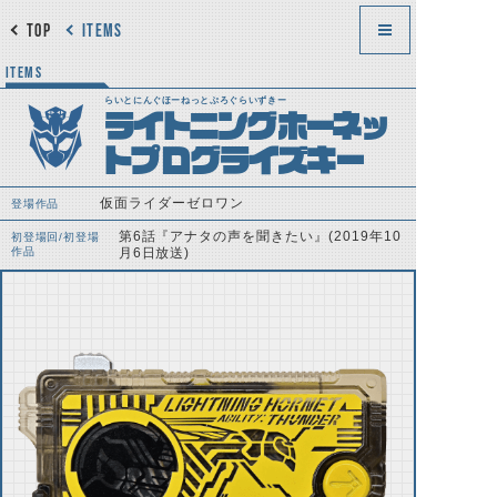
TOP
ITEMS
ITEMS
らいとにんぐほーねっとぷろぐらいずきー
ライトニングホーネッ
トプログライズキー
仮面ライダーゼロワン
登場作品
第6話『アナタの声を聞きたい』(2019年10
初登場回/初登場
作品
月6日放送)