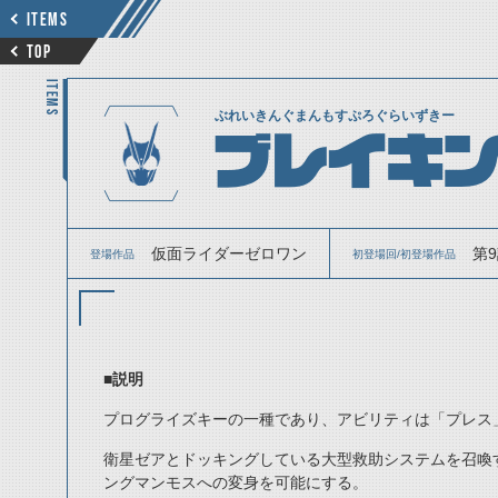
ITEMS
TOP
ITEMS
ぶれいきんぐまんもすぷろぐらいずきー
ブレイキ
仮面ライダーゼロワン
第
登場作品
初登場回/初登場作品
■説明
プログライズキーの一種であり、アビリティは「プレス
衛星ゼアとドッキングしている大型救助システムを召喚
ングマンモスへの変身を可能にする。