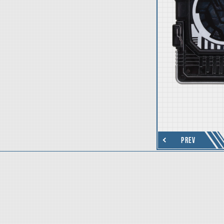
thumbnail Next
PREV