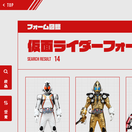
TOP
フォーム図鑑
仮面ライダーフォ
14
SEARCH RESULT
絞り込み
並べ替え