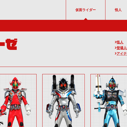
仮面ライダー
怪人
ーゼ
怪人
登場人
アイテ