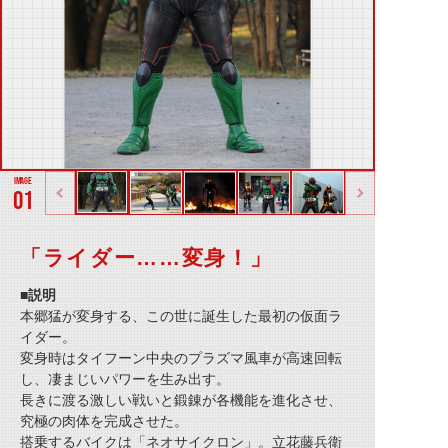
01
「ライダー……変身！」
■説明
本郷猛が変身する、この世に誕生した最初の仮面ラ
イダー。
変身時はタイフーン中央のプラズマ風車が高速回転
し、凄まじいパワーを生み出す。
長きに渡る激しい戦いと鍛錬が各機能を進化させ、
究極の肉体を完成させた。
搭乗するバイクは「ネオサイクロン」。立花藤兵衛