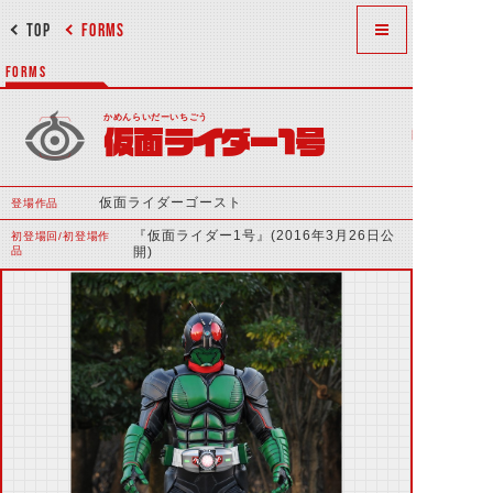
TOP
FORMS
FORMS
かめんらいだーいちごう
仮面ライダー1号
仮面ライダーゴースト
登場作品
『仮面ライダー1号』(2016年3月26日公
初登場回/初登場作
品
開)