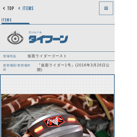
TOP
ITEMS
ITEMS
たいふーん
タイフーン
仮面ライダーゴースト
登場作品
『仮面ライダー1号』(2016年3月26日公
初登場回/初登場作
品
開)