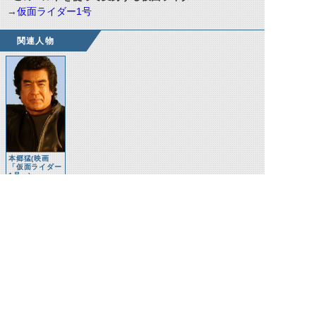
→
仮面ライダー1号
関連人物
本郷猛(映画
「仮面ライダー
1号」)
©石森プロ・テレビ朝日・ADK EM・東映 ©東映・東映ビデオ・石森プロ ©石森プロ・東映