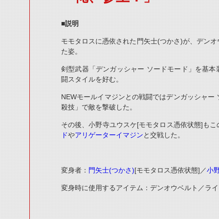
■説明
モモタロスに憑依された門矢士
(
つかさ
)
が、デンオ
た姿。
剣型武器「デンガッシャー ソードモード」を基本
闘スタイルを好む。
NEW
モールイマジンとの戦闘ではデンガッシャー 
殺技」で敵を撃破した。
その後、小野寺ユウスケ
[
モモタロス憑依状態
]
もこ
ド
や
アリゲーターイマジン
と交戦した。
変身者：
門矢士
(
つかさ
)
[
モモタロス憑依状態
]
／
小
変身時に使用するアイテム：デンオウベルト／ライ