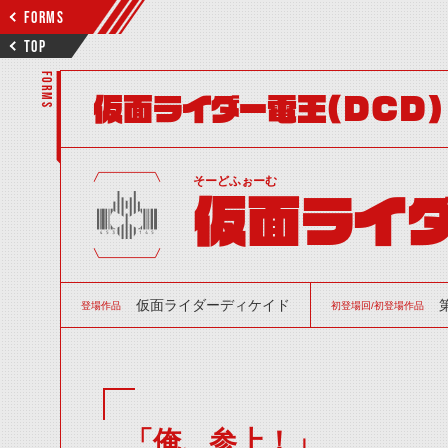
FORMS
TOP
FORMS
仮面ライダー電王(DCD)
そーどふぉーむ
仮面ライダ
仮面ライダーディケイド
登場作品
初登場回/初登場作品
「俺、参上！」