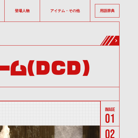
登場人物
アイテム・その他
用語辞典
ーム(DCD)
01
02