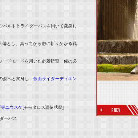
thumbnail Prev
ウベルトとライダーパスを用いて変身し
装備とし、真っ向から敵に斬りかかる戦
thumbnail Next
ソードモードを用いた必殺斬撃「俺の必
の姿へと変身し、
仮面ライダーディエン
野寺ユウスケ
[
モモタロス憑依状態
]
PREV
ダーパス