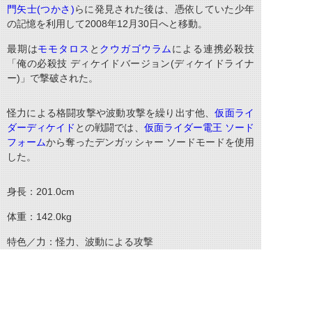
門矢士
(
つかさ
)
らに発見された後は、憑依していた少年
の記憶を利用して
2008
年
12
月
30
日へと移動。
最期は
モモタロス
と
クウガゴウラム
による連携必殺技
「俺の必殺技 ディケイドバージョン
(
ディケイドライナ
ー
)
」で撃破された。
怪力による格闘攻撃や波動攻撃を繰り出す他、
仮面ライ
ダーディケイド
との戦闘では、
仮面ライダー電王 ソード
フォーム
から奪ったデンガッシャー ソードモードを使用
した。
身長：
201.0cm
体重：
142.0kg
特色／力：怪力、波動による攻撃
声：三宅健太（みやけ・けんた）
©石森プロ・テレビ朝日・ADK EM・東映 ©東映・東映ビデオ・石森プロ ©石森プロ・東映