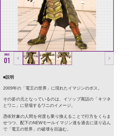
01
■説明
2009
年の「電王の世界」に現れたイマジンのボス。
その姿の元となっているのは、イソップ寓話の「キツネ
とワニ」に登場するワニのイメージ。
憑依対象の人間を何度も乗り換えることで行方をくらま
せつつ、配下の
NEW
モールイマジン達を過去に送り込ん
で「電王の世界」の破壊を目論む。