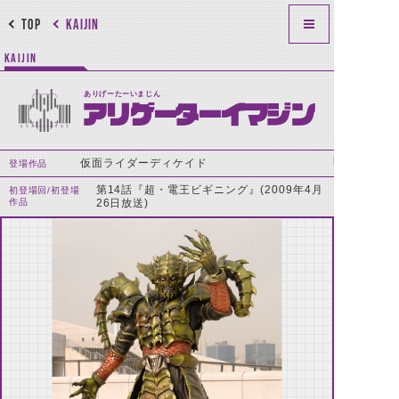
TOP
KAIJIN
KAIJIN
ありげーたーいまじん
アリゲーターイマジン
仮面ライダーディケイド
登場作品
第14話『超・電王ビギニング』(2009年4月
初登場回/初登場
作品
26日放送)