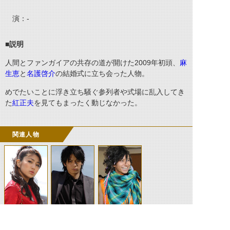
演：
-
■説明
人間とファンガイアの共存の道が開けた
2009
年初頭、
麻
生恵
と
名護啓介
の結婚式に立ち会った人物。
めでたいことに浮き立ち騒ぐ参列者や式場に乱入してき
た
紅正夫
を見てもまったく動じなかった。
関連人物
麻生恵
名護啓介
紅正夫