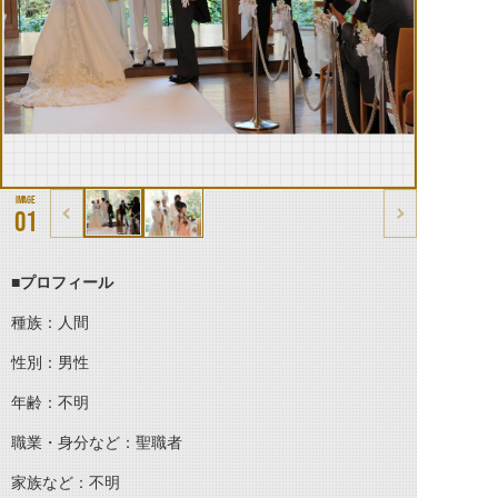
01
■プロフィール
種族：人間
性別：男性
年齢：不明
職業・身分など：聖職者
家族など：不明