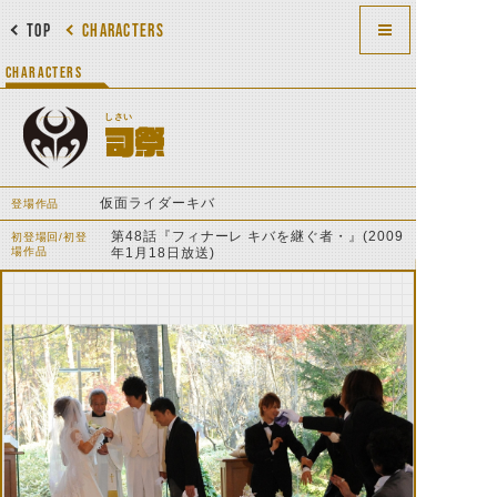
TOP
CHARACTERS
CHARACTERS
しさい
司祭
仮面ライダーキバ
登場作品
第48話『フィナーレ キバを継ぐ者・』(2009
初登場回/初登
場作品
年1月18日放送)