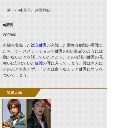
演：小林音子、遠野祐紀
■説明
2008
年
右腕を負傷した
襟立健吾
が入院した順生会病院の看護士
たち。ナースステーションで健吾の指が以前のようには
動かないことを話していたところ、その会話が健吾の見
舞いに訪れていた
紅渡
の耳に入ってしまう。渡は本人に
そのことを言えず、「ケガは良くなる」と健吾にウソを
ついてしまう。
関連人物