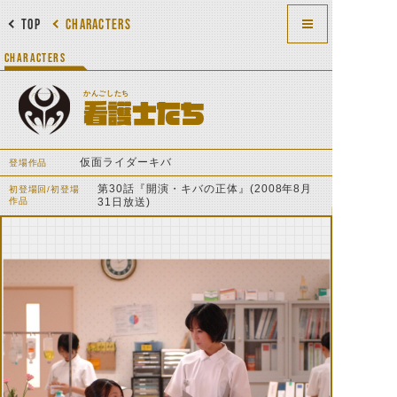
TOP
CHARACTERS
CHARACTERS
かんごしたち
看護士たち
仮面ライダーキバ
登場作品
第30話『開演・キバの正体』(2008年8月
初登場回/初登場
作品
31日放送)