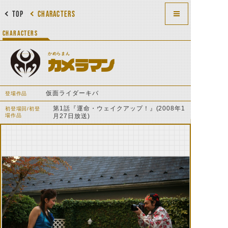
TOP
CHARACTERS
CHARACTERS
かめらまん
カメラマン
仮面ライダーキバ
登場作品
第1話『運命・ウェイクアップ！』(2008年1
初登場回/初登
場作品
月27日放送)