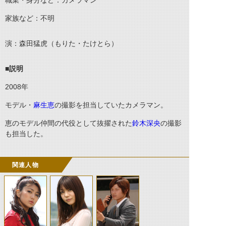
職業・身分など：カメラマン
家族など：不明
演：森田猛虎（もりた・たけとら）
■説明
2008
年
モデル・
麻生恵
の撮影を担当していたカメラマン。
恵のモデル仲間の代役として抜擢された
鈴木深央
の撮影
も担当した。
関連人物