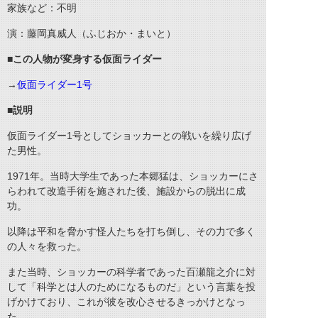
家族など：不明
演：藤岡真威人（ふじおか・まいと）
■この人物が変身する仮面ライダー
→
仮面ライダー1号
■説明
仮面ライダー1号としてショッカーとの戦いを繰り広げ
た男性。
1971年。当時大学生であった本郷猛は、ショッカーにさ
らわれて改造手術を施された後、施設からの脱出に成
功。
以降は平和を脅かす怪人たちを打ち倒し、その力で多く
の人々を救った。
また当時、ショッカーの科学者であった百瀬龍之介に対
して「科学とは人のためになるものだ」という言葉を投
げかけており、これが彼を改心させるきっかけとなっ
た。