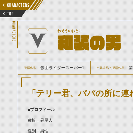
CHARACTERS
TOP
CHARACTERS
わそうのおとこ
和装の男
仮面ライダースーパー1
第
登場作品
初登場回/初登場作品
「テリー君、パパの所に連
■プロフィール
種族：異星人
性別：男性