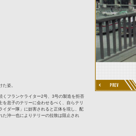
thumbnail Next
PREV
けた姿。
続くフランケライター2号、3号の製造を拒否
士を息子のテリーに会わせるべく、自らテリ
ライダー隊」に妨害されると正体を現し、配
れた沖一也によりテリーの拉致は阻止され