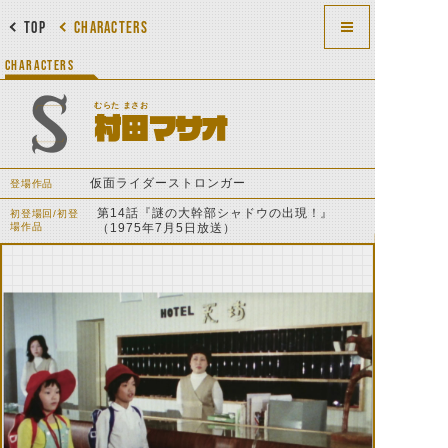
TOP
CHARACTERS
CHARACTERS
むらた まさお
村田マサオ
仮面ライダーストロンガー
登場作品
第14話『謎の大幹部シャドウの出現！』
初登場回/初登
場作品
（1975年7月5日放送）