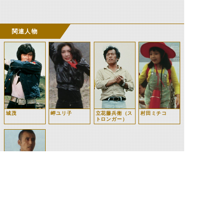
関連人物
城茂
岬ユリ子
立花藤兵衛（ス
村田ミチコ
トロンガー）
村田夫妻