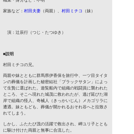
職業・身分など：不明
家族など：
村田夫妻
（両親）、
村田ミチコ
（妹）
演：辻辰行（つじ・たつゆき）
■
説明
村田ミチコの兄。
両親や妹とともに群馬県伊香保を旅行中、一ツ目タイタ
ンの葬儀を計画した秘密結社「ブラックサタン」によっ
て生贄に選ばれた。遊覧船内で組織の戦闘員に襲われた
ところ、そこへ現れた城茂に救われたが、逃げ延びた湖
岸で組織の怪人、奇械人（きっかいじん）メカゴリラに
遭遇。妹ともども、葬儀が開かれるおそれ谷へと拉致さ
れてしまう。
しかし、ふたたび茂の活躍で救出され、岬ユリ子ととも
に駆け付けた両親と無事に合流した。