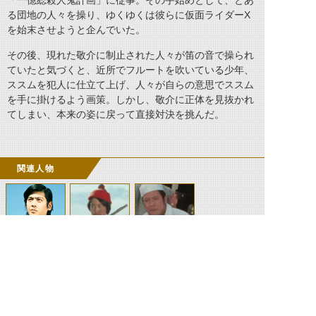
「一億総殺人鬼計画」に従事。その手始めとして、とあ
る団地の人々を操り、ゆくゆくは彼らに仮面ライダーX
を始末させようと企んでいた。
その後、現れた敬介に制止された人々が笛の音で操られ
ていたと気づくと、近所でフルートを吹いている少年、
ススムを犯人に仕立て上げ、人々が自らの意思でススム
を手に掛けるよう画策。しかし、敬介に正体を見抜かれ
てしまい、本来の姿に戻って直接対決を挑んだ。
関連人物
神敬介
進
団地の人々