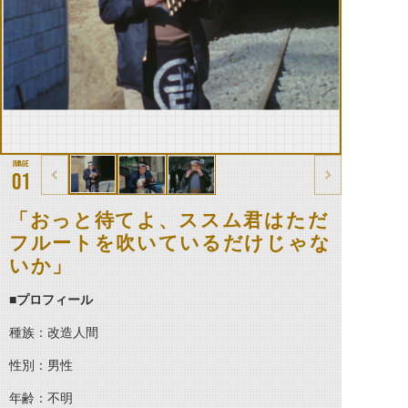
01
「おっと待てよ、ススム君はただ
フルートを吹いているだけじゃな
いか」
■プロフィール
種族：改造人間
性別：男性
年齢：不明