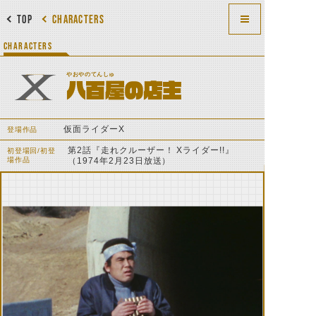
TOP
CHARACTERS
CHARACTERS
やおやのてんしゅ
八百屋の店主
仮面ライダーX
登場作品
第2話『走れクルーザー！ Xライダー!!』
初登場回/初登
場作品
（1974年2月23日放送）