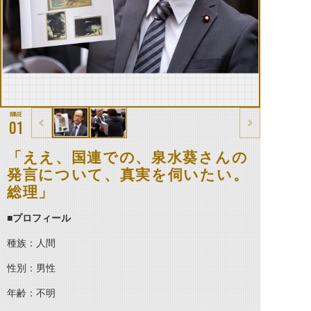
01
「ええ、国連での、泉水葵さんの
発言について、真実を伺いたい。
総理」
■
プロフィール
種族：人間
性別：男性
年齢：不明