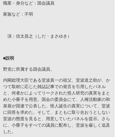
職業・身分など：国会議員
家族など：不明
演：信太昌之（しだ・まさゆき）
■
説明
野党に所属する国会議員。
内閣総理大臣である堂波真一の祖父、堂波道之助が、か
つて取材に応じた雑誌記事での発言を引用したパネル
と、何者かによってリークされた怪人研究の真実をまと
めた小冊子を用意。国会の委員会にて、人権活動家の和
泉葵が国連で公表した、怪人誕生の真実について、堂波
に回答を求めた。そして、まともに取り合おうとしない
堂波の態度を見ると、用意していたパネルを提示。さら
に、小冊子をすべての議員に配布し、堂波を厳しく追及
した。