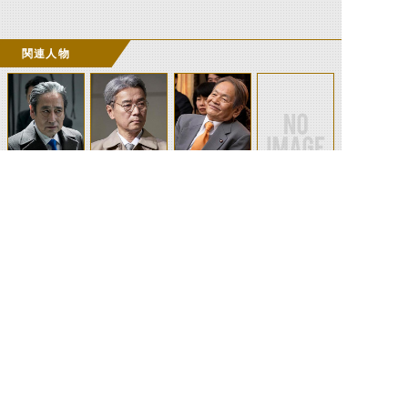
関連人物
堂波真一
仁村勲
幹事長
野党議員（女
性）
©石森プロ・テレビ朝日・ADK EM・東映 ©東映・東映ビデオ・石森プロ ©石森プロ・東映