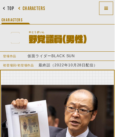
TOP
CHARACTERS
CHARACTERS
やとうぎいん
野党議員（男性）
仮面ライダーBLACK SUN
登場作品
最終話（2022年10月28日配信）
初登場回/初登場作品