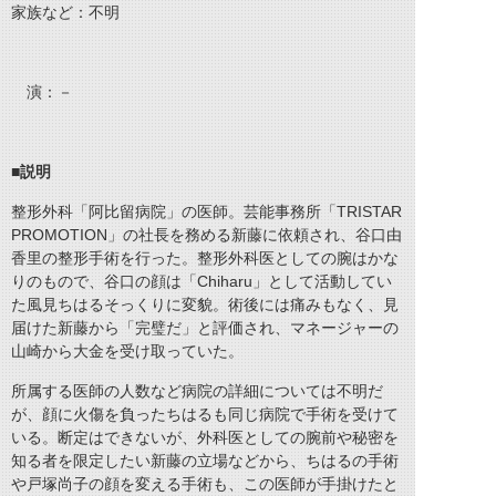
家族など：不明
演：－
■
説明
整形外科「阿比留病院」の医師。芸能事務所「TRISTAR
PROMOTION」の社長を務める新藤に依頼され、谷口由
香里の整形手術を行った。整形外科医としての腕はかな
りのもので、谷口の顔は「Chiharu」として活動してい
た風見ちはるそっくりに変貌。術後には痛みもなく、見
届けた新藤から「完璧だ」と評価され、マネージャーの
山崎から大金を受け取っていた。
所属する医師の人数など病院の詳細については不明だ
が、顔に火傷を負ったちはるも同じ病院で手術を受けて
いる。断定はできないが、外科医としての腕前や秘密を
知る者を限定したい新藤の立場などから、ちはるの手術
や戸塚尚子の顔を変える手術も、この医師が手掛けたと